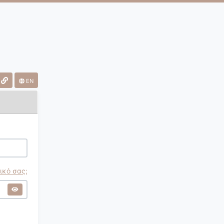
EN
ικό σας;